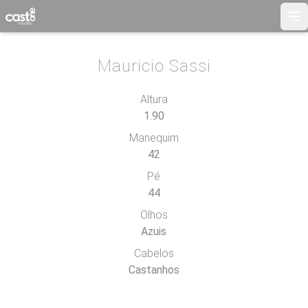
Me
Mauricio Sassi
Altura
1.90
Manequim
42
Pé
44
Olhos
Azuis
Cabelos
Castanhos